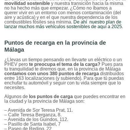
movilidad sostenible
y nuestra transición hacia la misma
no ha hecho más que empezar. ¿Cómo no íbamos a
querer vivir en un entorno con menos contaminación (del
aire y acústica) y en el que nuestra dependencia de los
combustibles fósiles sea mínima.
De ahí nuestro plan de
lanzar muchos más vehículos sostenibles de aquí a 2025
.
Puntos de recarga en la provincia de
Málaga
¿Llevas un tiempo pensando en llevarte un eléctrico o un
PHEV pero
te preocupa el tema de la carga?
Pues para
tu tranquilidad te diremos que, en la provincia de Málaga
contamos con unos 380 puntos de recarga
distribuidos
entre 163 localizaciones (y subiendo). Para que tú puedas
enchufar tu automóvil y seguir con tu vida siempre que lo
necesites.
Algunos de
los puntos de carga
que puedes encontrar en
la ciudad y la provincia de Málaga son:
– Avenida de Sor Teresa Prat, 11.
– Calle Teresa Berganza, 8.
– Avenida de los Guindos, 112.
– Pasillo de Santa Isabel, 7
– Paseo de Reding, 22