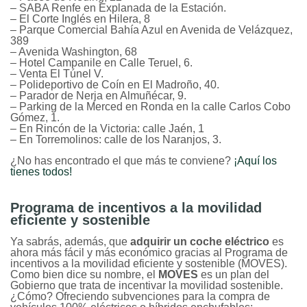
– SABA Renfe en Explanada de la Estación.
– El Corte Inglés en Hilera, 8
– Parque Comercial Bahía Azul en Avenida de Velázquez,
389
– Avenida Washington, 68
– Hotel Campanile en Calle Teruel, 6.
– Venta El Túnel V.
– Polideportivo de Coín en El Madroño, 40.
– Parador de Nerja en Almuñécar, 9.
– Parking de la Merced en Ronda en la calle Carlos Cobo
Gómez, 1.
– En Rincón de la Victoria: calle Jaén, 1
– En Torremolinos: calle de los Naranjos, 3.
¿No has encontrado el que más te conviene?
¡Aquí los
tienes todos!
Programa de incentivos a la movilidad
eficiente y sostenible
Ya sabrás, además, que
adquirir un coche eléctrico
es
ahora más fácil y más económico gracias al Programa de
incentivos a la movilidad eficiente y sostenible (MOVES).
Como bien dice su nombre, el
MOVES
es un plan del
Gobierno que trata de incentivar la movilidad sostenible.
¿Cómo? Ofreciendo subvenciones para la compra de