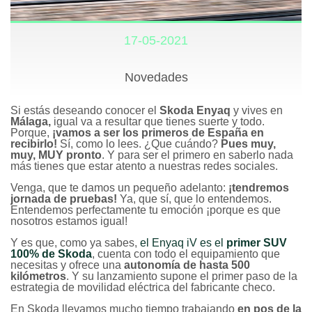
17-05-2021
Novedades
Si estás deseando conocer el
Skoda Enyaq
y vives en
Málaga,
igual va a resultar que tienes suerte y todo.
Porque,
¡vamos a ser los primeros de España en
recibirlo!
Sí, como lo lees. ¿Que cuándo?
Pues muy,
muy, MUY pronto
. Y para ser el primero en saberlo nada
más tienes que estar atento a nuestras redes sociales.
Venga, que te damos un pequeño adelanto:
¡tendremos
jornada de pruebas!
Ya, que sí, que lo entendemos.
Entendemos perfectamente tu emoción ¡porque es que
nosotros estamos igual!
Y es que, como ya sabes,
el Enyaq iV es el
primer SUV
100% de Skoda
, cuenta con todo el equipamiento que
necesitas y ofrece una
autonomía de hasta 500
kilómetros
. Y su lanzamiento supone el primer paso de la
estrategia de movilidad eléctrica del fabricante checo.
En Skoda llevamos mucho tiempo trabajando
en pos de la