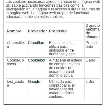
Las cookies necesarias ayudan a hacer una página web
utilizable activando funciones básicas como la
navegación en la página y el acceso a áreas seguras de
la página web. La página web no puede funcionar
adecuadamente sin estas cookies.
Duración
máxima
Nombre
Proveedor
Propósito
de
almacenam
cf.turnstile.
Cloudflare
Esta cookie se
Persist
u
utiliza para
ente
distinguir entre
humanos y bots.
CookieCo
Cookiebot
Almacena el estado
1 año
nsent
de consentimiento
de cookies del
usuario para el
dominio actual
test_cooki
Google
Utilizada para
1 día
e
comprobar si el
navegador del
usuario admite
cookies.