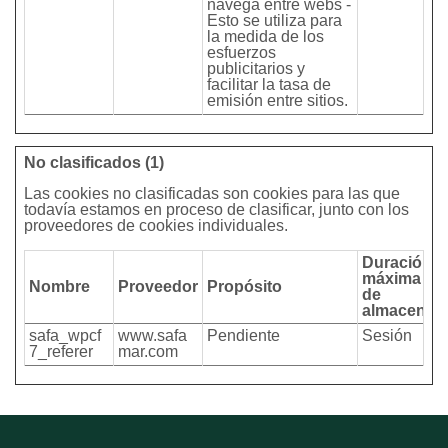
navega entre webs -
Esto se utiliza para
la medida de los
esfuerzos
publicitarios y
facilitar la tasa de
emisión entre sitios.
No clasificados (1)
Las cookies no clasificadas son cookies para las que
todavía estamos en proceso de clasificar, junto con los
proveedores de cookies individuales.
Duración
máxima
Nombre
Proveedor
Propósito
de
almacenam
safa_wpcf
www.safa
Pendiente
Sesión
7_referer
mar.com