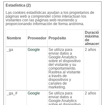
Estadística (2)
Las cookies estadísticas ayudan a los propietarios de
páginas web a comprender cómo interactúan los
visitantes con las páginas web reuniendo y
proporcionando información de forma anónima.
Duración
máxima
Nombre
Proveedor
Propósito
de
almacenam
_ga
Google
Se utiliza para
2 años
enviar datos a
Google Analytics
sobre el dispositivo
del visitante y su
comportamiento.
Rastrea al visitante
a través de
dispositivos y
canales de
marketing.
_ga_#
Google
Se utiliza para
2 años
enviar datos a
Google Analytics
sobre el dispositivo